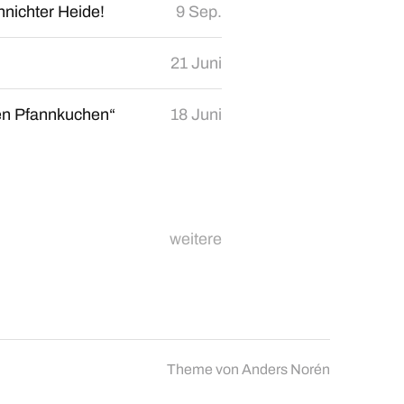
hnichter Heide!
9 Sep.
21 Juni
en Pfannkuchen“
18 Juni
weitere
Theme von
Anders Norén