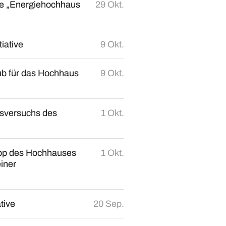
tive „Energiehochhaus
29 Okt.
iative
9 Okt.
hub für das Hochhaus
9 Okt.
gsversuchs des
1 Okt.
topp des Hochhauses
1 Okt.
iner
tive
20 Sep.