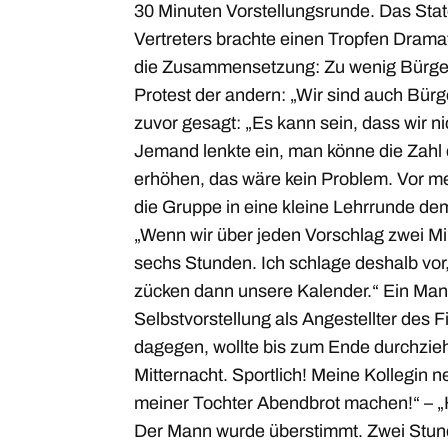
30 Minuten Vorstellungsrunde. Das Sta
Vertreters brachte einen Tropfen Dramati
die Zusammensetzung: Zu wenig Bürge
Protest der andern: „Wir sind auch Bürge
zuvor gesagt: „Es kann sein, dass wir ni
Jemand lenkte ein, man könne die Zahl
erhöhen, das wäre kein Problem. Vor m
die Gruppe in eine kleine Lehrrunde d
„Wenn wir über jeden Vorschlag zwei M
sechs Stunden. Ich schlage deshalb vor
zücken dann unsere Kalender.“ Ein Mann
Selbstvorstellung als Angestellter des 
dagegen, wollte bis zum Ende durchzie
Mitternacht. Sportlich! Meine Kollegin 
meiner Tochter Abendbrot machen!“ – „H
Der Mann wurde überstimmt. Zwei Stund