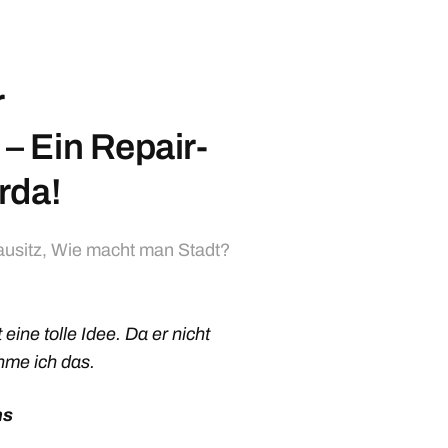
r
 Ein Repair-
rda!
ausitz
,
Wie macht man Stadt?
ine tolle Idee. Da er nicht
hme ich das.
ns