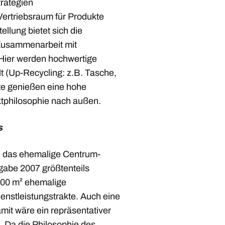
rategien
Vertriebsraum für Produkte
llung bietet sich die
(Zusammenarbeit mit
Hier werden hochwertige
t (Up-Recycling: z.B. Tasche,
te genießen eine hohe
ktphilosophie nach außen.
s
le das ehemalige Centrum-
gabe 2007 größtenteils
.000 m² ehemalige
enstleistungstrakte. Auch eine
it wäre ein repräsentativer
. Da die Philosophie des