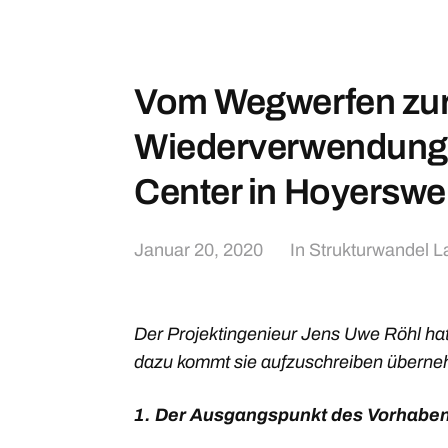
Vom Wegwerfen zu
Wiederverwendung –
Center in Hoyerswe
Januar 20, 2020
In
Strukturwandel L
Der Projektingenieur Jens Uwe Röhl hat e
dazu kommt sie aufzuschreiben überne
1. Der Ausgangspunkt des Vorhabe