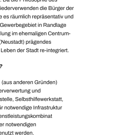
ederverwenden die Bürger der
e es räumlich repräsentativ und
m Gewerbegebiet in Randlage
edlung im ehemaligen Centrum-
(Neustadt) prägendes
Leben der Stadt re-integriert.
?
e (aus anderen Gründen)
erverwertung und
lle, Selbsthilfewerkstatt,
r notwendige Infrastruktur
ienstleistungskombinat
der notwendigen
enutzt werden.